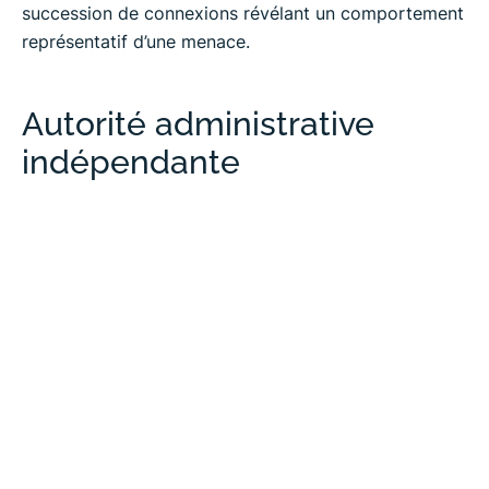
succession de connexions révélant un comportement
représentatif d’une menace.
Autorité administrative
indépendante
Autorité administrative
indépendante
Administrations de l’État, mais disposant d’un statut
garantissant l’indépendance de leurs membres à
l’égard du Gouvernement, les autorités
administratives indépendantes se voient confier par
le législateur des missions spécialisées qu’il ne peut