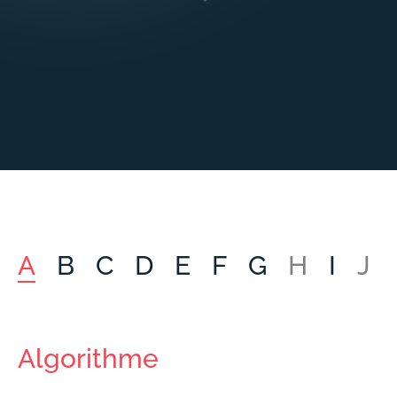
A
B
C
D
E
F
G
H
I
J
Algorithme