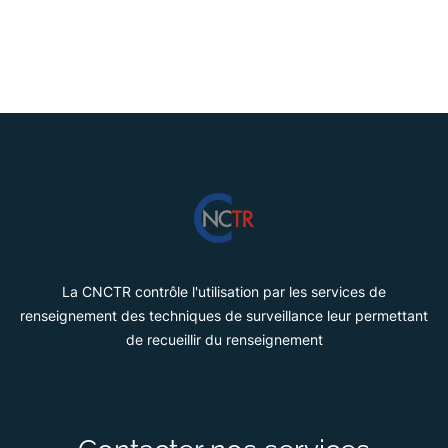
intrusifs, tels que la
captation de paroles
et
d’images dans un lieu privé ou le
recueil de données
informatiques
. Les services peuvent être autorisés à
pénétrer dans un lieu privé pour la mise en œuvre de
certaines techniques.
La commission exerce la même mission de contrôle,
a priori et a posteriori, sur la surveillance des
communications électroniques internationales.
Découvrir →
La CNCTR contrôle l'utilisation par les services de
renseignement des techniques de surveillance leur permettant
de recueillir du renseignement