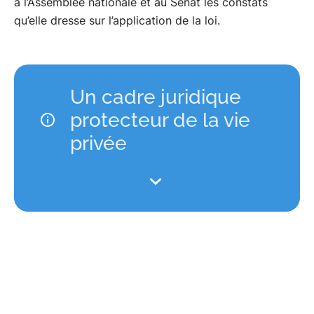
à l’Assemblée nationale et au Sénat les constats
qu’elle dresse sur l’application de la loi.
Un cadre juridique
protecteur de la vie
privée
Le cadre juridique créé par la loi du 24 juillet
2015 relative au renseignement vise à garantir
«
le respect de la vie privée, dans toutes ses
composantes, notamment le secret des