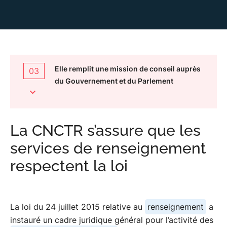
Elle remplit une mission de conseil auprès
La CNCTR s’assure que les services de
01
03
du Gouvernement et du Parlement
renseignement respectent la loi
Elle exerce un contrôle à la fois a priori et a
02
posteriori
La CNCTR s’assure que les
services de renseignement
Elle remplit une mission de conseil auprès
03
respectent la loi
du Gouvernement et du Parlement
La loi du 24 juillet 2015 relative au
renseignement
a
instauré un cadre juridique général pour l’activité des