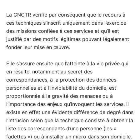
des fins de maintien de l’ordre par exemple ou de
techniques à la poursuite de motifs d’intérêt général.
Certains services peuvent être autorisés à pénétrer
sauvegarde de la sécurité nationale (comme la
Elle dresse à cet effet la liste des
La CNCTR vérifie par conséquent que le recours à
intérêts
dans un lieu d’habitation pour mettre en œuvre ces
prévention d'actes terroristes, ou le contre-
fondamentaux de la Nation
ces techniques s’inscrit uniquement dans l’exercice
pouvant légalement
dispositifs de surveillance.
espionnage).
justifier d’y recourir.
des missions confiées à ces services et qu’il est
justifié par des motifs légitimes pouvant légalement
Les services spécialisés de renseignement, parmi
Aussi, la mise en œuvre de techniques ne peut avoir
fonder leur mise en œuvre.
lesquels se trouvent la direction générale de la
d’autre but que la prévention d’activités susceptibles
sécurité intérieure et la direction générale de la
de représenter une menace grave contre ces intérêts,
Elle s’assure ensuite que l’atteinte à la vie privée qui
sécurité extérieure, peuvent recourir à la plupart de
telles que la préparation d’actes de terrorisme ou la
en résulte, notamment au secret des
ces techniques, tandis que d’autres ne peuvent les
participation à des organisations criminelles, ainsi
correspondances, à la protection des données
utiliser que de manière limitée, selon la mission qui
que l’implication dans des projets violents destinés à
personnelles et à l’inviolabilité du domicile, est
leur a été confiée en matière de renseignement. C’est
déstabiliser l’ordre public.
proportionnée à la gravité des menaces ou à
le cas des services de police judiciaire dont la
l’importance des enjeux qu’invoquent les services. Il
mission principale n’est pas le renseignement mais la
Le recueil du renseignement peut également servir à
existe en effet une évidente différence de degré dans
répression d’infractions à la loi pénale.
promouvoir les intérêts géopolitiques de la France,
l’intrusion selon que la technique consiste à obtenir la
face à des tentatives d’ingérence étrangère
liste des correspondants d’une personne (les «
notamment, ou à préserver ses intérêts économiques,
fadettes ») ou à installer un micro dans son domicile.