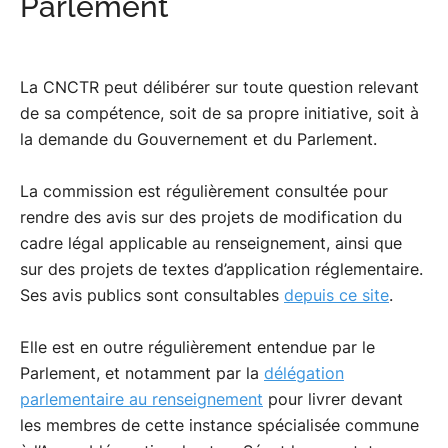
Parlement
initiative ou à la demande de toute personne
ainsi que sur celles visant à exploiter les
souhaitant vérifier qu’elle n’a pas fait l’objet
communications électroniques internationales
illégalement d’une technique de renseignement, que
interceptées par certains services.
les services disposent d’une autorisation pour y
La CNCTR peut délibérer sur toute question relevant
recourir et, le cas échéant, qu’ils recueillent les
de sa compétence, soit de sa propre initiative, soit à
renseignements, les exploitent et, dans certains cas,
la demande du Gouvernement et du Parlement.
les transmettent à d’autres services uniquement dans
le cadre prévu par cette autorisation et dans les
La commission est régulièrement consultée pour
limites fixées par la loi.
rendre des avis sur des projets de modification du
cadre légal applicable au renseignement, ainsi que
sur des projets de textes d’application réglementaire.
Ses avis publics sont consultables
depuis ce site
.
Elle est en outre régulièrement entendue par le
Parlement, et notamment par la
délégation
parlementaire au renseignement
pour livrer devant
les membres de cette instance spécialisée commune