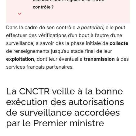
autorisations de...
contrôle ?
Elle contrôle l’ensemble des opérations
02
réalisées au cours de la mise en...
Dans le cadre de son contrôle
a posteriori
, elle peut
effectuer des vérifications d’un bout à l’autre d’une
surveillance, à savoir dès la phase initiale de
Elle effectue ses contrôles dans les locaux
collecte
03
de renseignements jusqu’au stade final de leur
des services de renseignement...
exploitation
, dont leur éventuelle
transmission
à des
services français partenaires.
Que se passe-t-il lorsque la CNCTR
04
découvre une irrégularité lors d’un...
La CNCTR veille à la bonne
exécution des autorisations
de surveillance accordées
par le Premier ministre