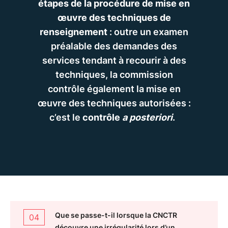
étapes de la procédure de mise en
œuvre des techniques de
renseignement
: outre un examen
préalable des demandes des
services tendant à recourir à des
techniques, la commission
contrôle également la mise en
œuvre des techniques autorisées :
c’est le
contrôle
a posteriori
.
Que se passe-t-il lorsque la CNCTR
La CNCTR veille à la bonne exécution des
01
04
découvre une irrégularité lors d’un